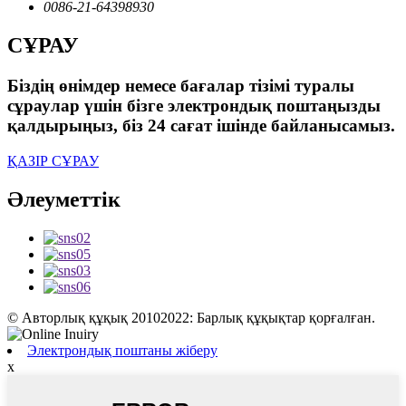
0086-21-64398930
СҰРАУ
Біздің өнімдер немесе бағалар тізімі туралы
сұраулар үшін бізге электрондық поштаңызды
қалдырыңыз, біз 24 сағат ішінде байланысамыз.
ҚАЗІР СҰРАУ
Әлеуметтік
© Авторлық құқық 20102022: Барлық құқықтар қорғалған.
Электрондық поштаны жіберу
x