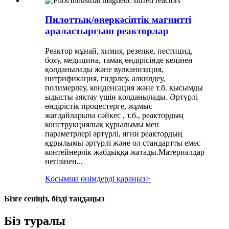
Пилоттық/өнеркәсіптік магнитті
араластырғыш реакторлар
Реактор мұнай, химия, резеңке, пестицид,
бояу, медицина, тамақ өндірісінде кеңінен
қолданылады және вулканизация,
нитрификация, гидрлеу, алкилдеу,
полимерлеу, конденсация және т.б. қысымды
ыдысты аяқтау үшін қолданылады. Әртүрлі
өндірістік процестерге, жұмыс
жағдайларына сәйкес , т.б., реактордың
конструкциялық құрылымы мен
параметрлері әртүрлі, яғни реактордың
құрылымы әртүрлі және ол стандартты емес
контейнерлік жабдыққа жатады.Материалдар
негізінен...
Қосымша өнімдерді қараңыз
>
Бізге сеніңіз, бізді таңдаңыз
Біз туралы