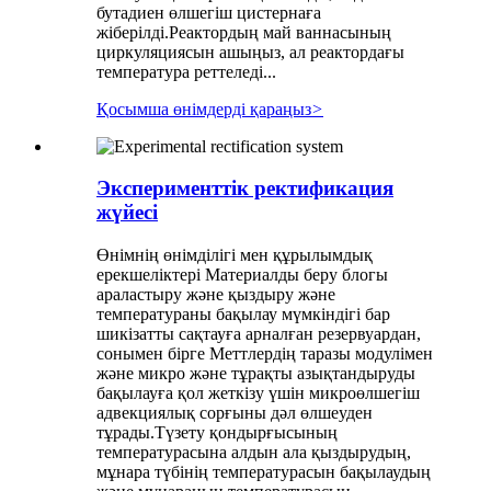
бутадиен өлшегіш цистернаға
жіберілді.Реактордың май ваннасының
циркуляциясын ашыңыз, ал реактордағы
температура реттеледі...
Қосымша өнімдерді қараңыз
>
Эксперименттік ректификация
жүйесі
Өнімнің өнімділігі мен құрылымдық
ерекшеліктері Материалды беру блогы
араластыру және қыздыру және
температураны бақылау мүмкіндігі бар
шикізатты сақтауға арналған резервуардан,
сонымен бірге Меттлердің таразы модулімен
және микро және тұрақты азықтандыруды
бақылауға қол жеткізу үшін микроөлшегіш
адвекциялық сорғыны дәл өлшеуден
тұрады.Түзету қондырғысының
температурасына алдын ала қыздырудың,
мұнара түбінің температурасын бақылаудың