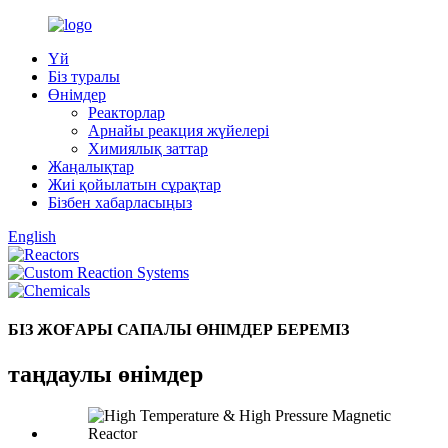
Үй
Біз туралы
Өнімдер
Реакторлар
Арнайы реакция жүйелері
Химиялық заттар
Жаңалықтар
Жиі қойылатын сұрақтар
Бізбен хабарласыңыз
English
БІЗ ЖОҒАРЫ САПАЛЫ ӨНІМДЕР БЕРЕМІЗ
таңдаулы өнімдер