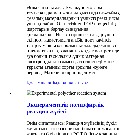
Өнім сипаттамасы Бұл жүйе жоғары
температура мен жоғары қысымда газ-сұйық
фазалық материалдардың үздіксіз реакциясы
үшін қолайлы.Ол негізінен POP процесінің
шарттарын барлау сынауында
қолданылады.Негізгі процесс: газдар үшін
екі порт қарастырылған.Бір порт қауіпсіз
тазарту үшін азот болып табылады;екіншісі
пневматикалық клапанның қуат көзі ретінде
ауа болып табылады.Сұйық материал
электронды таразымен дәл өлшенеді және
тұрақты ағынды сорғы арқылы жүйеге
беріледі.Материал біріншіден мен...
Қосымша өнімдерді қараңыз
>
Эксперименттік полиэфирлік
реакция жүйесі
Өнім сипаттамасы Реакция жүйесінің бүкіл
жиынтығы тот баспайтын болаттан жасалған
жақтауға біріктірілген.PO/EO беру клапаны