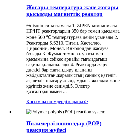
Жоғары температура және жоғары
қысымды магниттік реактор
Өнімнің сипаттамасы 1. ZIPEN компаниясы
HP/HT реакторларын 350 бар төмен қысымға
және 500 ℃ температураға дейін ұсынады.2.
Реакторды S.S310, Титан, Хастелло,
Цирконий, Монел, Инколойдан жасауға
болады.3. Жұмыс температурасы мен
қысымына сәйкес арнайы тығыздағыш
сақина қолданылады.4. Реакторда жару
дискісі бар сақтандыру клапаны
жабдықталған.жарылыстың сандық қателігі
аз, лездік шығару жылдамдығы жылдам және
қауіпсіз және сенімді.5. Электр
қозғалтқышымен ...
Қосымша өнімдерді қараңыз
>
Полимерлі полиолдар (POP)
реакция жүйесі