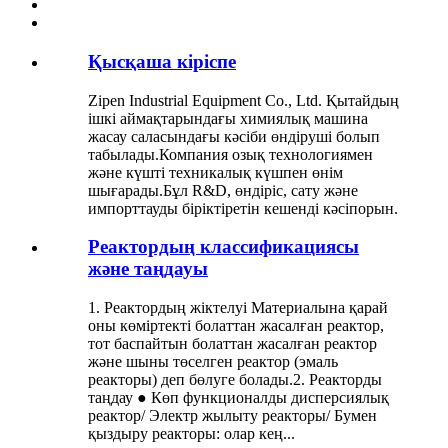
Қысқаша кіріспе
Zipen Industrial Equipment Co., Ltd. Қытайдың
ішкі аймақтарындағы химиялық машина
жасау саласындағы кәсіби өндіруші болып
табылады.Компания озық технологиямен
және күшті техникалық күшпен өнім
шығарады.Бұл R&D, өндіріс, сату және
импорттауды біріктіретін кешенді кәсіпорын.
Реактордың классификациясы
және таңдауы
1. Реактордың жіктелуі Материалына қарай
оны көміртекті болаттан жасалған реактор,
тот баспайтын болаттан жасалған реактор
және шыны төселген реактор (эмаль
реакторы) деп бөлуге болады.2. Реакторды
таңдау ● Көп функционалды дисперсиялық
реактор/ Электр жылыту реакторы/ Бумен
қыздыру реакторы: олар кең...