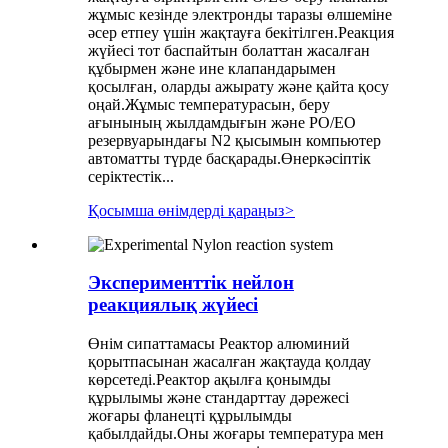
жұмыс кезінде электронды таразы өлшеміне
әсер етпеу үшін жақтауға бекітілген.Реакция
жүйесі тот баспайтын болаттан жасалған
құбырмен және ине клапандарымен
қосылған, оларды ажырату және қайта қосу
оңай.Жұмыс температурасын, беру
ағынының жылдамдығын және PO/EO
резервуарындағы N2 қысымын компьютер
автоматты түрде басқарады.Өнеркәсіптік
серіктестік...
Қосымша өнімдерді қараңыз
>
Эксперименттік нейлон
реакциялық жүйесі
Өнім сипаттамасы Реактор алюминий
қорытпасынан жасалған жақтауда қолдау
көрсетеді.Реактор ақылға қонымды
құрылымы және стандарттау дәрежесі
жоғары фланецті құрылымды
қабылдайды.Оны жоғары температура мен