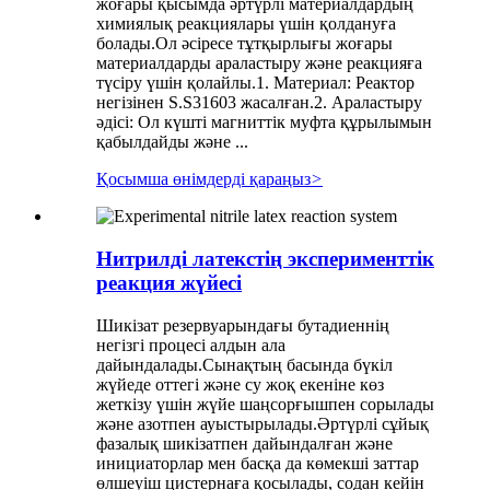
жоғары қысымда әртүрлі материалдардың
химиялық реакциялары үшін қолдануға
болады.Ол әсіресе тұтқырлығы жоғары
материалдарды араластыру және реакцияға
түсіру үшін қолайлы.1. Материал: Реактор
негізінен S.S31603 жасалған.2. Араластыру
әдісі: Ол күшті магниттік муфта құрылымын
қабылдайды және ...
Қосымша өнімдерді қараңыз
>
Нитрилді латекстің эксперименттік
реакция жүйесі
Шикізат резервуарындағы бутадиеннің
негізгі процесі алдын ала
дайындалады.Сынақтың басында бүкіл
жүйеде оттегі және су жоқ екеніне көз
жеткізу үшін жүйе шаңсорғышпен сорылады
және азотпен ауыстырылады.Әртүрлі сұйық
фазалық шикізатпен дайындалған және
инициаторлар мен басқа да көмекші заттар
өлшеуіш цистернаға қосылады, содан кейін