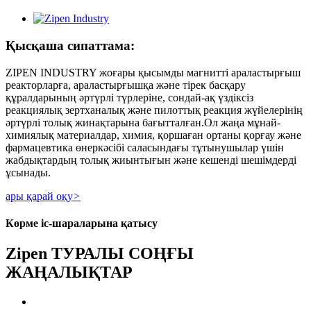
Қысқаша сипаттама:
ZIPEN INDUSTRY жоғары қысымды магнитті араластырғыш
реакторларға, араластырғышқа және тірек басқару
құралдарының әртүрлі түрлеріне, сондай-ақ үздіксіз
реакциялық зертханалық және пилоттық реакция жүйелерінің
әртүрлі толық жинақтарына бағытталған.Ол жаңа мұнай-
химиялық материалдар, химия, қоршаған ортаны қорғау және
фармацевтика өнеркәсібі саласындағы тұтынушылар үшін
жабдықтардың толық жиынтығын және кешенді шешімдерді
ұсынады.
ары қарай оқу
>
Көрме іс-шараларына қатысу
Zipen ТУРАЛЫ СОҢҒЫ
ЖАҢАЛЫҚТАР