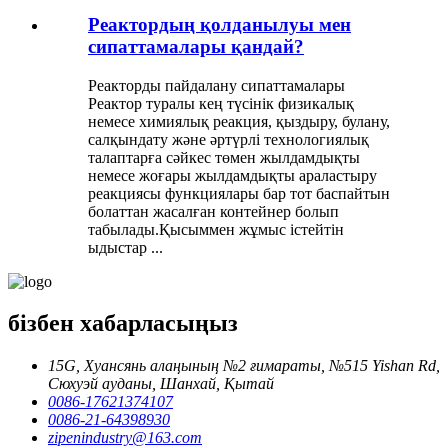
Реактордың қолданылуы мен
сипаттамалары қандай?
Реакторды пайдалану сипаттамалары
Реактор туралы кең түсінік физикалық
немесе химиялық реакция, қыздыру, булану,
салқындату және әртүрлі технологиялық
талаптарға сәйкес төмен жылдамдықты
немесе жоғары жылдамдықты араластыру
реакциясы функциялары бар тот баспайтын
болаттан жасалған контейнер болып
табылады.Қысыммен жұмыс істейтін
ыдыстар ...
бізбен хабарласыңыз
15G, Хуансянь алаңының №2 ғимараты, №515 Yishan Rd,
Сюхуэй ауданы, Шанхай, Қытай
0086-17621374107
0086-21-64398930
zipenindustry@163.com