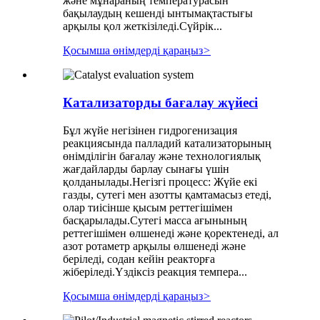
және мұнараның температурасын
бақылаудың кешенді ынтымақтастығы
арқылы қол жеткізіледі.Сүйрік...
Қосымша өнімдерді қараңыз
>
Катализаторды бағалау жүйесі
Бұл жүйе негізінен гидрогенизация
реакциясында палладий катализаторының
өнімділігін бағалау және технологиялық
жағдайларды барлау сынағы үшін
қолданылады.Негізгі процесс: Жүйе екі
газды, сутегі мен азотты қамтамасыз етеді,
олар тиісінше қысым реттегішімен
басқарылады.Сутегі масса ағынының
реттегішімен өлшенеді және қоректенеді, ал
азот ротаметр арқылы өлшенеді және
беріледі, содан кейін реакторға
жіберіледі.Үздіксіз реакция темпера...
Қосымша өнімдерді қараңыз
>